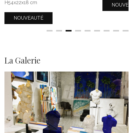
H54x22x18 cm
NOUVEA
NOUVEAUTÉ
La Galerie